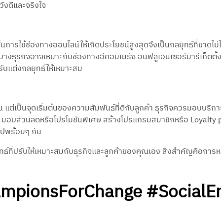
วังดีและจริงใจ
นการใช้ช่องทางออนไลน์ให้เกิดประโยชน์สูงสุดจึงเป็นกลยุทธ์ที่ขาดไม่ไ
งบางธุรกิจอาจเหมาะกับช่องทางอีคอมเมิร์ซ อินฟลูเอนเซอร์มาร์เก็ตติ้
รับแต่งกลยุทธ์ให้เหมาะสม
 แต่เป็นจุดเริ่มต้นของความสัมพันธ์ที่ดีกับลูกค้า ธุรกิจควรมอบบริกา
อง มอบส่วนลดหรือโปรโมชันพิเศษ สร้างโปรแกรมสมาชิกหรือ Loyalty pro
่ไปพร้อมๆ กัน
กลยุทธ์ที่ปรับให้เหมาะสมกับธุรกิจและลูกค้าของคุณเอง สิ่งสำคัญคือกา
pionsForChange #SocialEnt