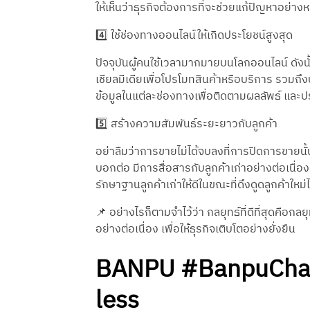
ให้เห็นว่าธุรกิจต้องการที่จะช่วยแก้ปัญหาอย่างห
4️⃣ ใช้ช่องทางออนไลน์ให้เกิดประโยชน์สูงสุด
ปัจจุบันผู้คนใช้เวลามากมายบนโลกออนไลน์ ดังนั้
เชียลมีเดียเพื่อโปรโมทสินค้าหรือบริการ รวมถึ
ข้อมูลในแต่ละช่องทางเพื่อติดตามผลลัพธ์ และป
5️⃣ สร้างความสัมพันธ์ระยะยาวกับลูกค้า
อย่าลืมว่าการขายไม่ได้จบลงที่การปิดการขายนั้น
บอกต่อ มีการสื่อสารกับลูกค้าเก่าอย่างต่อเนื่
รักษาฐานลูกค้าเก่าให้ดีในขณะที่ดึงดูดลูกค้าใหม
📌 อย่างไรก็ตามจำไว้ว่า กลยุทธ์ที่ดีที่สุดคือ
อย่างต่อเนื่อง เพื่อให้ธุรกิจเติบโตอย่างยั่งยืน
BANPU #BanpuCham
less